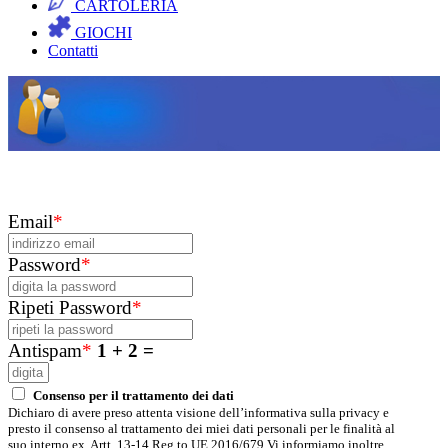
CARTOLERIA
GIOCHI
Contatti
Email
*
Password
*
Ripeti Password
*
Antispam
*
1 + 2 =
Consenso per il trattamento dei dati
Dichiaro di avere preso attenta visione dell’informativa sulla privacy e
presto il consenso al trattamento dei miei dati personali per le finalità al
suo interno ex. Artt. 13-14 Reg.to UE 2016/679 Vi informiamo inoltre